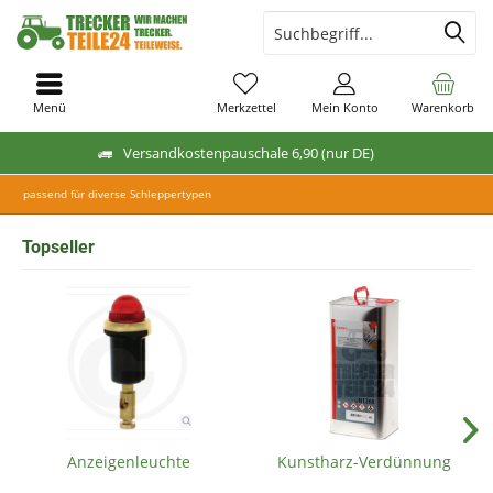
Menü
Merkzettel
Mein Konto
Warenkorb
Versandkostenpauschale 6,90 (nur DE)
passend für diverse Schleppertypen
Topseller
Anzeigenleuchte
Kunstharz-Verdünnung