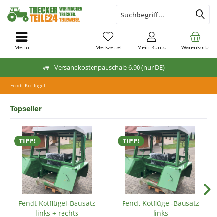
Menü
Merkzettel
Mein Konto
Warenkorb
Versandkostenpauschale 6,90 (nur DE)
Fendt Kotflügel
Topseller
TIPP!
TIPP!
Fendt Kotflügel-Bausatz
Fendt Kotflügel-Bausatz
links + rechts
links