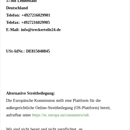
57368 Lennestadt
Deutschland
Telefon: +4927216029901
Telefax: +4927216029905
E-Mail:
info@treckerteile24.de
USt-IdNr.: DE815040845
Alternative Streitbeilegung:
Die Europäische Kommission stellt eine Plattform für die
außergerichtliche Online-Streitbeilegung (OS-Plattform) bereit,
aufrufbar unter
https://ec.europa.eu/consumers/odr
.
Wir sind nicht bereit und nicht verpflichtet, an