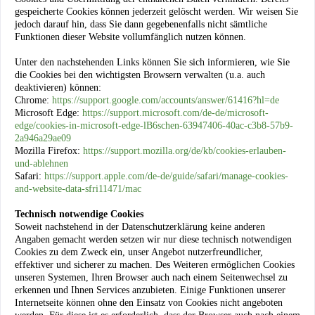
gespeicherte Cookies können jederzeit gelöscht werden. Wir weisen Sie
jedoch darauf hin, dass Sie dann gegebenenfalls nicht sämtliche
Funktionen dieser Website vollumfänglich nutzen können.
Unter den nachstehenden Links können Sie sich informieren, wie Sie
die Cookies bei den wichtigsten Browsern verwalten (u.a. auch
deaktivieren) können:
Chrome:
https://support.google.com/accounts/answer/61416?hl=de
Microsoft Edge:
https://support.microsoft.com/de-de/microsoft-
edge/cookies-in-microsoft-edge-lB6schen-63947406-40ac-c3b8-57b9-
2a946a29ae09
Mozilla Firefox:
https://support.mozilla.org/de/kb/cookies-erlauben-
und-ablehnen
Safari:
https://support.apple.com/de-de/guide/safari/manage-cookies-
and-website-data-sfri11471/mac
Technisch notwendige Cookies
Soweit nachstehend in der Datenschutzerklärung keine anderen
Angaben gemacht werden setzen wir nur diese technisch notwendigen
Cookies zu dem Zweck ein, unser Angebot nutzerfreundlicher,
effektiver und sicherer zu machen. Des Weiteren ermöglichen Cookies
unseren Systemen, Ihren Browser auch nach einem Seitenwechsel zu
erkennen und Ihnen Services anzubieten. Einige Funktionen unserer
Internetseite können ohne den Einsatz von Cookies nicht angeboten