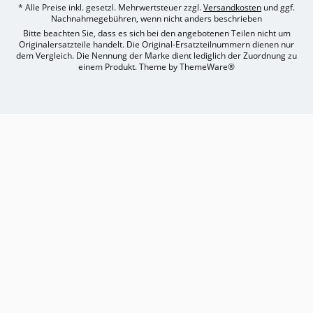
* Alle Preise inkl. gesetzl. Mehrwertsteuer zzgl.
Versandkosten
und ggf.
Nachnahmegebühren, wenn nicht anders beschrieben
Bitte beachten Sie, dass es sich bei den angebotenen Teilen nicht um
Originalersatzteile handelt. Die Original-Ersatzteilnummern dienen nur
dem Vergleich. Die Nennung der Marke dient lediglich der Zuordnung zu
einem Produkt. Theme by
ThemeWare®
Umsetzung
des
Treckerteile24
Online-
Shops
durch
e-
nitio
mediasign,
Ihre
Shopware
Partner
Agentur
in
Köln
auf
Basis
von
Shopware