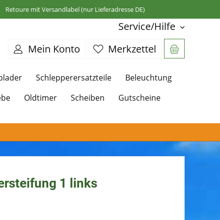
Retoure mit Versandlabel (nur Lieferadresse DE)
Service/Hilfe
Mein Konto
Merkzettel
plader
Schlepperersatzteile
Beleuchtung
ebe
Oldtimer
Scheiben
Gutscheine
rsteifung 1 links