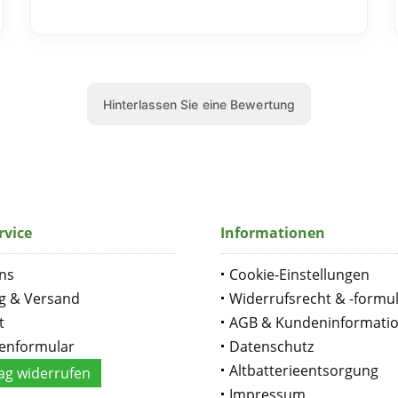
rvice
Informationen
ns
Cookie-Einstellungen
g & Versand
Widerrufsrecht & -formu
t
AGB & Kundeninformati
enformular
Datenschutz
Altbatterieentsorgung
ag widerrufen
Impressum