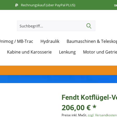
Rechnungskauf (über PayPal PLUS)
nimog / MB-Trac
Hydraulik
Baumaschinen & Telesko
Kabine und Karosserie
Lenkung
Motor und Getri
Fendt Kotflügel-Ve
206,00 € *
Preise inkl. MwSt.
zzgl. Versandkosten