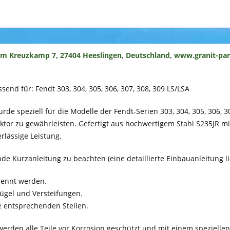
um Kreuzkamp 7, 27404 Heeslingen, Deutschland, www.granit-par
ssend für: Fendt 303, 304, 305, 306, 307, 308, 309 LS/LSA
wurde speziell für die Modelle der Fendt-Serien 303, 304, 305, 306, 
aktor zu gewährleisten. Gefertigt aus hochwertigem Stahl S235JR mi
rlässige Leistung.
nde Kurzanleitung zu beachten (eine detaillierte Einbauanleitung l
rennt werden.
flügel und Versteifungen.
e entsprechenden Stellen.
 werden alle Teile vor Korrosion geschützt und mit einem speziell