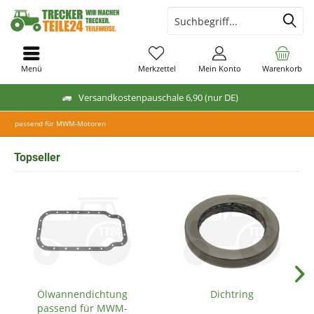
Menü
Merkzettel
Mein Konto
Warenkorb
Versandkostenpauschale 6,90 (nur DE)
passend für MWM-Motoren
Topseller
Ölwannendichtung
Dichtring
passend für MWM-