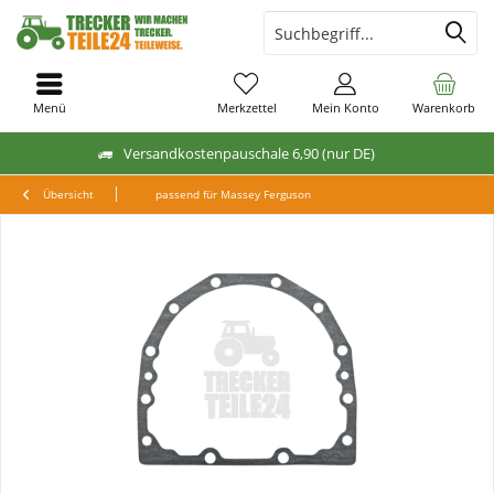
Menü
Merkzettel
Mein Konto
Warenkorb
Versandkostenpauschale 6,90 (nur DE)
Übersicht
passend für Massey Ferguson