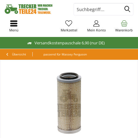
Menü
Merkzettel
Mein Konto
Warenkorb
Versandkostenpauschale 6,90 (nur DE)
Übersicht
passend für Massey Ferguson