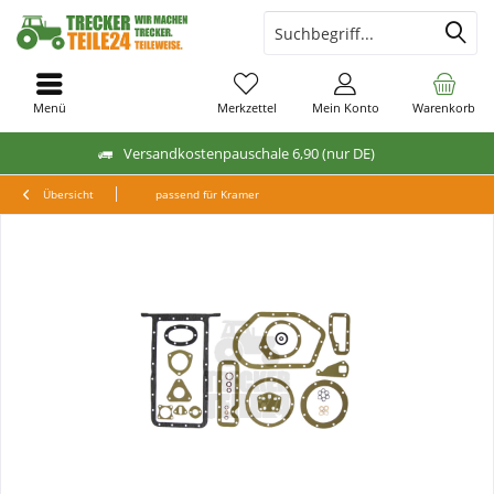
Menü
Merkzettel
Mein Konto
Warenkorb
Versandkostenpauschale 6,90 (nur DE)
Übersicht
passend für Kramer