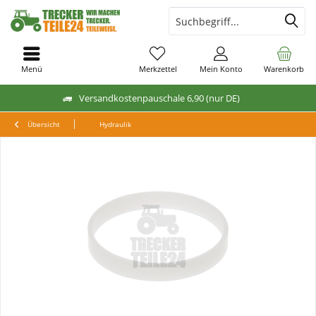
Menü
Merkzettel
Mein Konto
Warenkorb
Versandkostenpauschale 6,90 (nur DE)
Übersicht
Hydraulik