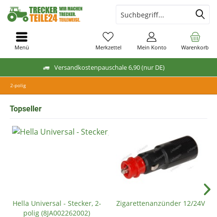
Menü
Merkzettel
Mein Konto
Warenkorb
Versandkostenpauschale 6,90 (nur DE)
2-polig
Topseller
Hella Universal - Stecker, 2-
Zigarettenanzünder 12/24V
polig (8JA002262002)