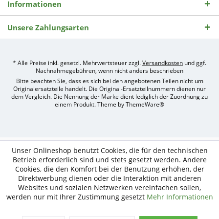
Informationen
Unsere Zahlungsarten
* Alle Preise inkl. gesetzl. Mehrwertsteuer zzgl.
Versandkosten
und ggf.
Nachnahmegebühren, wenn nicht anders beschrieben
Bitte beachten Sie, dass es sich bei den angebotenen Teilen nicht um
Originalersatzteile handelt. Die Original-Ersatzteilnummern dienen nur
dem Vergleich. Die Nennung der Marke dient lediglich der Zuordnung zu
einem Produkt. Theme by
ThemeWare®
Umsetzung
des
Treckerteile24
Online-
Unser Onlineshop benutzt Cookies, die für den technischen
Shops
Betrieb erforderlich sind und stets gesetzt werden. Andere
durch
Cookies, die den Komfort bei der Benutzung erhöhen, der
e-
Direktwerbung dienen oder die Interaktion mit anderen
nitio
mediasign,
Websites und sozialen Netzwerken vereinfachen sollen,
Ihre
werden nur mit Ihrer Zustimmung gesetzt
Mehr Informationen
Shopware
Partner