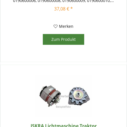
0190600006, 0190600008, 0190600009, 0190600010,...
37,08 € *
Merken
Zum Produkt
ISKRA Lichtmaschine Traktor