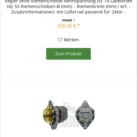
Regler ohne Riemenscheibe Nennspannung (V): 14 Ladestrom
(A): 55 Riemenscheiben-Ø (mm): - Riemenbreite (mm) / Art: -
Zusatzinformationen: mit Lüfterrad passend für: Zetor -
4911,...
Inhalt
1
200,36 € *
Merken
Zum Produkt