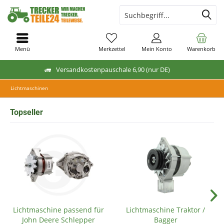
Menü
Merkzettel
Mein Konto
Warenkorb
Versandkostenpauschale 6,90 (nur DE)
Lichtmaschinen
Topseller
Lichtmaschine passend für
Lichtmaschine Traktor /
John Deere Schlepper
Bagger