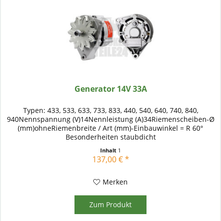
Generator 14V 33A
Typen: 433, 533, 633, 733, 833, 440, 540, 640, 740, 840,
940Nennspannung (V)14Nennleistung (A)34Riemenscheiben-Ø
(mm)ohneRiemenbreite / Art (mm)-Einbauwinkel = R 60°
Besonderheiten staubdicht
Inhalt
1
137,00 € *
Merken
Zum Produkt