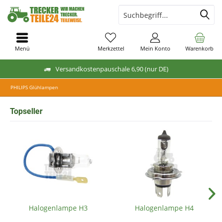
Menü
Merkzettel
Mein Konto
Warenkorb
Versandkostenpauschale 6,90 (nur DE)
PHILIPS Glühlampen
Topseller
Halogenlampe H3
Halogenlampe H4