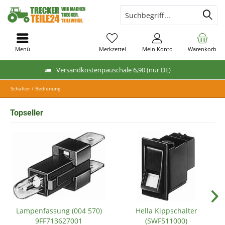
Menü
Merkzettel
Mein Konto
Warenkorb
Versandkostenpauschale 6,90 (nur DE)
Schalter / Bedienung
Topseller
Lampenfassung (004 570)
Hella Kippschalter
9FF713627001
(SWF511000)