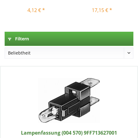
6EH004570001
4,12 € *
17,15 € *
Filtern
Lampenfassung (004 570) 9FF713627001