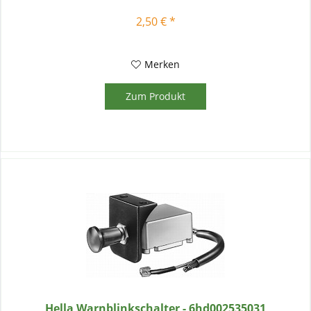
2,50 € *
Merken
Zum Produkt
Hella Warnblinkschalter - 6hd002535031