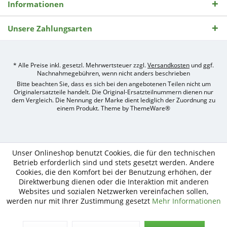
Informationen
Unsere Zahlungsarten
* Alle Preise inkl. gesetzl. Mehrwertsteuer zzgl.
Versandkosten
und ggf.
Nachnahmegebühren, wenn nicht anders beschrieben
Bitte beachten Sie, dass es sich bei den angebotenen Teilen nicht um
Originalersatzteile handelt. Die Original-Ersatzteilnummern dienen nur
dem Vergleich. Die Nennung der Marke dient lediglich der Zuordnung zu
einem Produkt. Theme by
ThemeWare®
Umsetzung
des
Treckerteile24
Online-
Unser Onlineshop benutzt Cookies, die für den technischen
Shops
Betrieb erforderlich sind und stets gesetzt werden. Andere
durch
Cookies, die den Komfort bei der Benutzung erhöhen, der
e-
Direktwerbung dienen oder die Interaktion mit anderen
nitio
Websites und sozialen Netzwerken vereinfachen sollen,
mediasign,
werden nur mit Ihrer Zustimmung gesetzt
Mehr Informationen
Ihre
Shopware
Partner