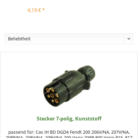
4,19 € *
Stecker 7-polig, Kunststoff
passend für: Cas IH BD DGD4 Fendt 200 206V/NA, 207V/NA,
208P/NA, 208V/NA, 209V/NA 200 Vario 209P 800 Vario 815, 817