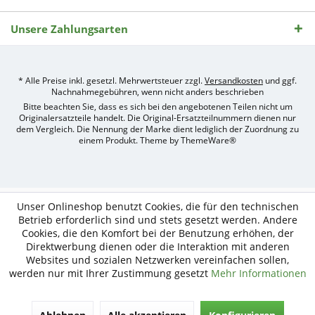
Unsere Zahlungsarten
* Alle Preise inkl. gesetzl. Mehrwertsteuer zzgl.
Versandkosten
und ggf.
Nachnahmegebühren, wenn nicht anders beschrieben
Bitte beachten Sie, dass es sich bei den angebotenen Teilen nicht um
Originalersatzteile handelt. Die Original-Ersatzteilnummern dienen nur
dem Vergleich. Die Nennung der Marke dient lediglich der Zuordnung zu
einem Produkt. Theme by
ThemeWare®
Umsetzung
des
Treckerteile24
Online-
Unser Onlineshop benutzt Cookies, die für den technischen
Shops
Betrieb erforderlich sind und stets gesetzt werden. Andere
durch
Cookies, die den Komfort bei der Benutzung erhöhen, der
e-
nitio
Direktwerbung dienen oder die Interaktion mit anderen
mediasign,
Websites und sozialen Netzwerken vereinfachen sollen,
Ihre
werden nur mit Ihrer Zustimmung gesetzt
Mehr Informationen
Shopware
Partner
Agentur