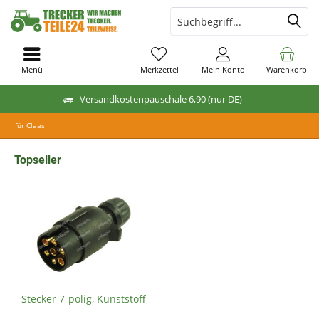
Menü
Merkzettel
Mein Konto
Warenkorb
Versandkostenpauschale 6,90 (nur DE)
für Claas
Topseller
Stecker 7-polig, Kunststoff