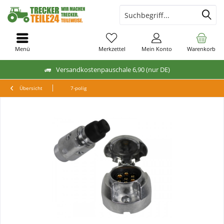
Menü
Merkzettel
Mein Konto
Warenkorb
Versandkostenpauschale 6,90 (nur DE)
Übersicht
7-polig