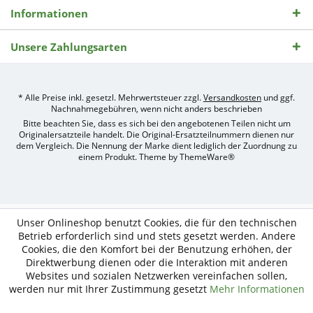
Informationen
Unsere Zahlungsarten
* Alle Preise inkl. gesetzl. Mehrwertsteuer zzgl.
Versandkosten
und ggf.
Nachnahmegebühren, wenn nicht anders beschrieben
Bitte beachten Sie, dass es sich bei den angebotenen Teilen nicht um
Originalersatzteile handelt. Die Original-Ersatzteilnummern dienen nur
dem Vergleich. Die Nennung der Marke dient lediglich der Zuordnung zu
einem Produkt. Theme by
ThemeWare®
Umsetzung
des
Treckerteile24
Online-
Unser Onlineshop benutzt Cookies, die für den technischen
Shops
Betrieb erforderlich sind und stets gesetzt werden. Andere
durch
Cookies, die den Komfort bei der Benutzung erhöhen, der
e-
Direktwerbung dienen oder die Interaktion mit anderen
nitio
mediasign,
Websites und sozialen Netzwerken vereinfachen sollen,
Ihre
werden nur mit Ihrer Zustimmung gesetzt
Mehr Informationen
Shopware
Partner