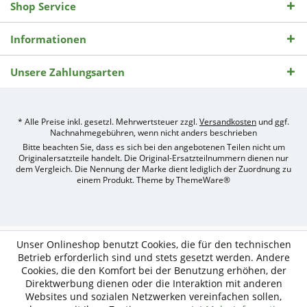
Shop Service
Informationen
Unsere Zahlungsarten
* Alle Preise inkl. gesetzl. Mehrwertsteuer zzgl.
Versandkosten
und ggf.
Nachnahmegebühren, wenn nicht anders beschrieben
Bitte beachten Sie, dass es sich bei den angebotenen Teilen nicht um
Originalersatzteile handelt. Die Original-Ersatzteilnummern dienen nur
dem Vergleich. Die Nennung der Marke dient lediglich der Zuordnung zu
einem Produkt. Theme by
ThemeWare®
Umsetzung
des
Treckerteile24
Online-
Unser Onlineshop benutzt Cookies, die für den technischen
Shops
Betrieb erforderlich sind und stets gesetzt werden. Andere
durch
Cookies, die den Komfort bei der Benutzung erhöhen, der
e-
Direktwerbung dienen oder die Interaktion mit anderen
nitio
mediasign,
Websites und sozialen Netzwerken vereinfachen sollen,
Ihre