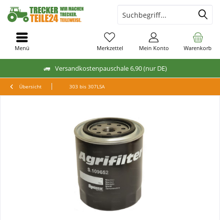
Menü
Merkzettel
Mein Konto
Warenkorb
Versandkostenpauschale 6,90 (nur DE)
Übersicht
303 bis 307LSA