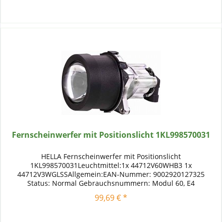
Fernscheinwerfer mit Positionslicht 1KL998570031
HELLA Fernscheinwerfer mit Positionslicht
1KL998570031Leuchtmittel:1x 44712V60WHB3 1x
44712V3WGLSSAllgemein:EAN-Nummer: 9002920127325
Status: Normal Gebrauchsnummern: Modul 60, E4
10892Kriterien:Lampenart: HB3 Lampenart: W3W
99,69 € *
Nennspannung...