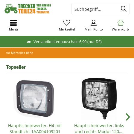
Menü
Merkzettel
Mein Konto
Warenkorb
Versandkostenpauschale 6,90 (nur DE)
für Mercedes Benz
Topseller
Hauptscheinwerfer, H4 mit
Hauptscheinwerfer, links
Standlicht 1AA004109201
und rechts Modul 120,...