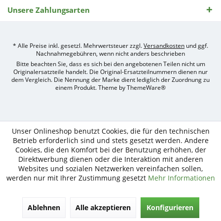
Unsere Zahlungsarten
* Alle Preise inkl. gesetzl. Mehrwertsteuer zzgl.
Versandkosten
und ggf.
Nachnahmegebühren, wenn nicht anders beschrieben
Bitte beachten Sie, dass es sich bei den angebotenen Teilen nicht um
Originalersatzteile handelt. Die Original-Ersatzteilnummern dienen nur
dem Vergleich. Die Nennung der Marke dient lediglich der Zuordnung zu
einem Produkt. Theme by
ThemeWare®
Umsetzung
des
Treckerteile24
Online-
Unser Onlineshop benutzt Cookies, die für den technischen
Shops
Betrieb erforderlich sind und stets gesetzt werden. Andere
durch
Cookies, die den Komfort bei der Benutzung erhöhen, der
e-
Direktwerbung dienen oder die Interaktion mit anderen
nitio
Websites und sozialen Netzwerken vereinfachen sollen,
mediasign,
werden nur mit Ihrer Zustimmung gesetzt
Mehr Informationen
Ihre
Shopware
Partner
Agentur
Ablehnen
Alle akzeptieren
Konfigurieren
in
Köln