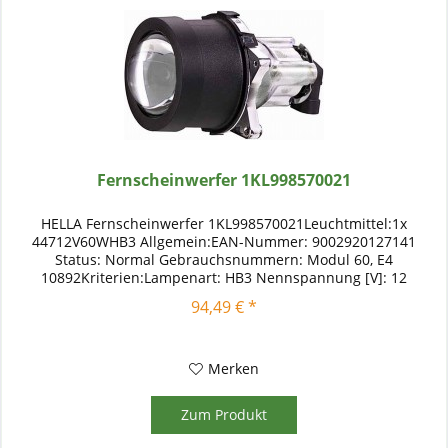
Fernscheinwerfer 1KL998570021
HELLA Fernscheinwerfer 1KL998570021Leuchtmittel:1x
44712V60WHB3 Allgemein:EAN-Nummer: 9002920127141
Status: Normal Gebrauchsnummern: Modul 60, E4
10892Kriterien:Lampenart: HB3 Nennspannung [V]: 12
Ergänzungsartikel / Ergänzende Info: mit...
94,49 € *
Merken
Zum Produkt