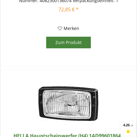
Nummer: 4082300136074 Verpackungseinheit: 1
Gebrauchsnummern: FF 50, E1 1210...
72,85 € *
Merken
Zum Produkt
HELLA Hauptscheinwerfer (H4) 1AD996018641