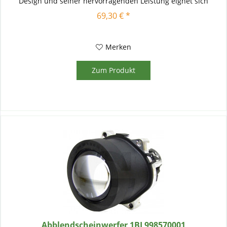
Design und seiner hervorragenden Leistung eignet sich
dieser...
69,30 € *
Merken
Zum Produkt
Abblendscheinwerfer 1BL998570001