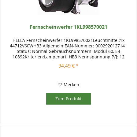
Fernscheinwerfer 1KL998570021
HELLA Fernscheinwerfer 1KL998570021Leuchtmittel:1x
44712V60WHB3 Allgemein:EAN-Nummer: 9002920127141
Status: Normal Gebrauchsnummern: Modul 60, E4
10892Kriterien:Lampenart: HB3 Nennspannung [V]: 12
Ergänzungsartikel / Ergänzende Info: mit...
94,49 € *
Merken
Zum Produkt