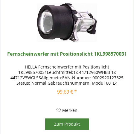
Fernscheinwerfer mit Positionslicht 1KL998570031
HELLA Fernscheinwerfer mit Positionslicht
1KL998570031Leuchtmittel:1x 44712V60WHB3 1x
44712V3WGLSSAllgemein:EAN-Nummer: 9002920127325
Status: Normal Gebrauchsnummern: Modul 60, E4
10892Kriterien:Lampenart: HB3 Lampenart: W3W
99,69 € *
Nennspannung...
Merken
Zum Produkt