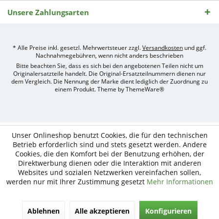
Unsere Zahlungsarten
* Alle Preise inkl. gesetzl. Mehrwertsteuer zzgl.
Versandkosten
und ggf.
Nachnahmegebühren, wenn nicht anders beschrieben
Bitte beachten Sie, dass es sich bei den angebotenen Teilen nicht um
Originalersatzteile handelt. Die Original-Ersatzteilnummern dienen nur
dem Vergleich. Die Nennung der Marke dient lediglich der Zuordnung zu
einem Produkt. Theme by
ThemeWare®
Umsetzung
des
Treckerteile24
Online-
Unser Onlineshop benutzt Cookies, die für den technischen
Shops
Betrieb erforderlich sind und stets gesetzt werden. Andere
durch
Cookies, die den Komfort bei der Benutzung erhöhen, der
e-
nitio
Direktwerbung dienen oder die Interaktion mit anderen
mediasign,
Websites und sozialen Netzwerken vereinfachen sollen,
Ihre
werden nur mit Ihrer Zustimmung gesetzt
Mehr Informationen
Shopware
Partner
Agentur
Ablehnen
Alle akzeptieren
Konfigurieren
in