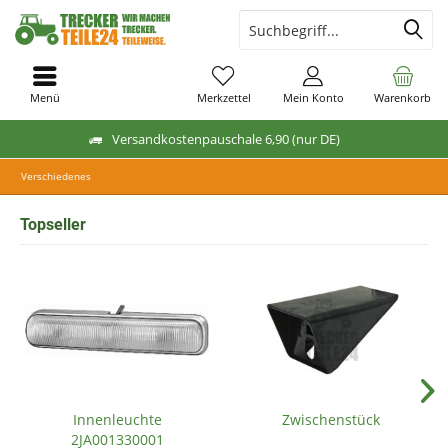
Menü
Merkzettel
Mein Konto
Warenkorb
Versandkostenpauschale 6,90 (nur DE)
Verschiedenes
Topseller
Innenleuchte
Zwischenstück
2JA001330001