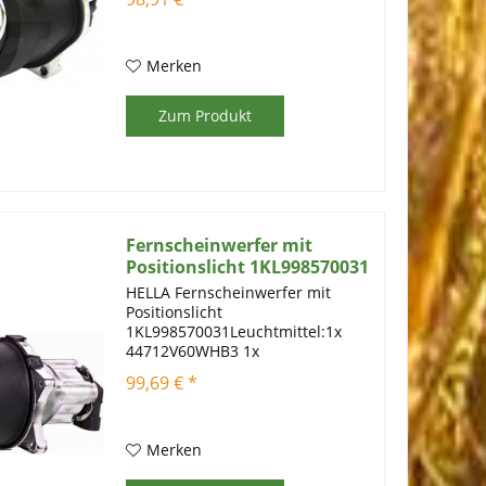
minimaler Größe und optimaler
Passform, wird mit einem
Lichtaustritt von Ø 60 mm eine
gleichmäßige...
Merken
Zum Produkt
Fernscheinwerfer mit
Positionslicht 1KL998570031
HELLA Fernscheinwerfer mit
Positionslicht
1KL998570031Leuchtmittel:1x
44712V60WHB3 1x
44712V3WGLSSAllgemein:EAN-
99,69 € *
Nummer: 9002920127325 Status:
Normal Gebrauchsnummern:
Modul 60, E4
10892Kriterien:Lampenart: HB3
Merken
Lampenart: W3W