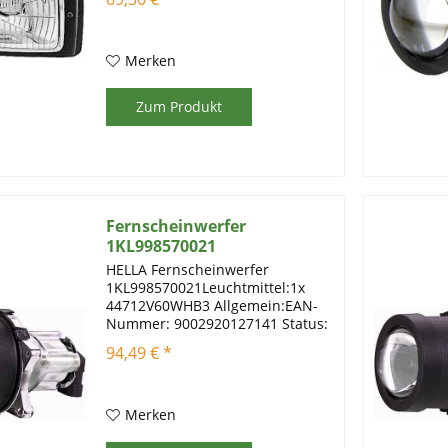
Fahrzeug. Mit seinem robusten
Design und seiner
hervorragenden Leistung eignet
sich dieser...
Merken
Zum Produkt
Fernscheinwerfer
1KL998570021
HELLA Fernscheinwerfer
1KL998570021Leuchtmittel:1x
44712V60WHB3 Allgemein:EAN-
Nummer: 9002920127141 Status:
Normal Gebrauchsnummern:
94,49 € *
Modul 60, E4
10892Kriterien:Lampenart: HB3
Nennspannung [V]: 12
Ergänzungsartikel / Ergänzende
Merken
Info: mit...