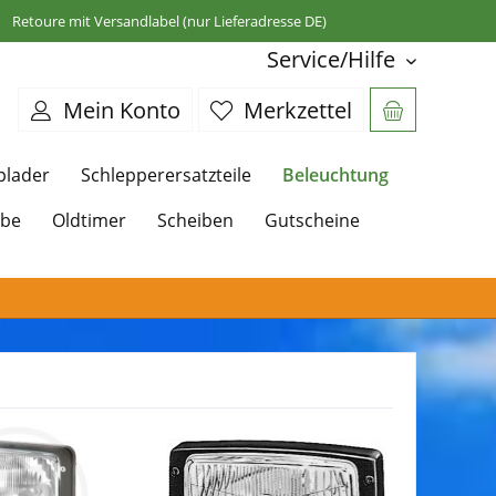
Retoure mit Versandlabel (nur Lieferadresse DE)
Service/Hilfe
Mein Konto
Merkzettel
Beleuchtung
plader
Schlepperersatzteile
ebe
Oldtimer
Scheiben
Gutscheine