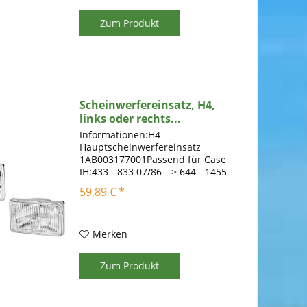
Zum Produkt
Scheinwerfereinsatz, H4,
links oder rechts...
Informationen:H4-
Hauptscheinwerfereinsatz
1AB003177001Passend für Case
IH:433 - 833 07/86 --> 644 - 1455
XL 07/86Passend für
59,89 € *
Fendt:Farmer 303 LS - 312 LSA -
>02/88 - Farmer 303 LS - Farmer
304 LS, LSA - Farmer 305 LS, LSA -
Farmer 306 LS,...
Merken
Zum Produkt