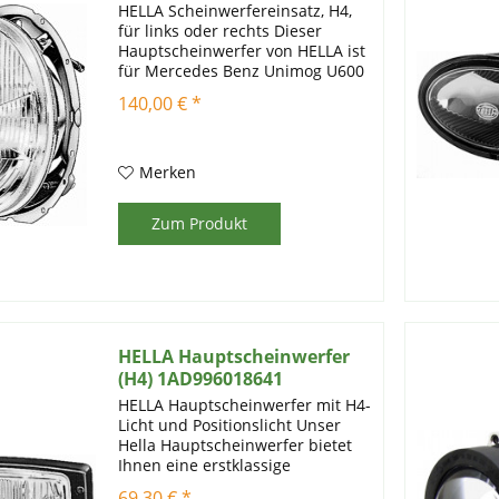
HELLA Scheinwerfereinsatz, H4,
für links oder rechts Dieser
Hauptscheinwerfer von HELLA ist
für Mercedes Benz Unimog U600
und U900 (ab Baujahr 05/88)
140,00 € *
geeignet. Er bietet eine
zuverlässige Beleuchtungslösung
für Ihren Unimog....
Merken
Zum Produkt
HELLA Hauptscheinwerfer
(H4) 1AD996018641
HELLA Hauptscheinwerfer mit H4-
Licht und Positionslicht Unser
Hella Hauptscheinwerfer bietet
Ihnen eine erstklassige
Beleuchtungslösung für Ihr
69,30 € *