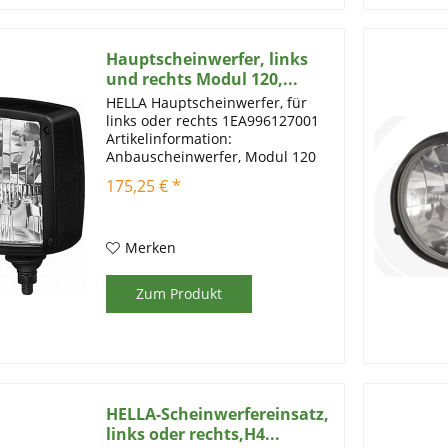
Hauptscheinwerfer, links
und rechts Modul 120,...
HELLA Hauptscheinwerfer, für
links oder rechts 1EA996127001
Artikelinformation:
Anbauscheinwerfer, Modul 120
mit H7-Abblendlicht, H3-Fernlicht
175,25 € *
und Positionslicht. Gehäuse und
Glashalterahmen aus schwarzem
Kunststoff mit vorstehendem
Rand...
Merken
Zum Produkt
HELLA-Scheinwerfereinsatz,
links oder rechts,H4...