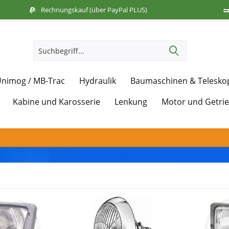
Rechnungskauf (über PayPal PLUS)
nimog / MB-Trac
Hydraulik
Baumaschinen & Telesko
Kabine und Karosserie
Lenkung
Motor und Getri