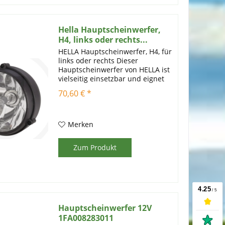
Hella Hauptscheinwerfer,
H4, links oder rechts...
HELLA Hauptscheinwerfer, H4, für
links oder rechts Dieser
Hauptscheinwerfer von HELLA ist
vielseitig einsetzbar und eignet
sich sowohl für die linke als auch
70,60 € *
für die rechte Seite. Er bietet eine
hochwertige Beleuchtungslösung
für eine...
Merken
Zum Produkt
Hauptscheinwerfer 12V
1FA008283011