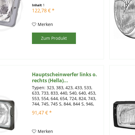
Lösung für Traktoren und andere
Inhalt
1
landwirtschaftliche Fahrzeuge.
122,78 € *
Mit vielseitiger
Einbaumöglichkeit, hoher
Schutzart und...
Merken
Zum Produkt
Hauptscheinwerfer links o.
rechts (Hella)...
Typen: 323, 383, 423, 433, 533,
633, 733, 833, 440, 540, 640, 453,
553, 554, 644, 654, 724, 824, 743,
744, 745, 745 S, 844, 844 S, 946,
1046, 1246, 955, 1055, 1255, 1455,
91,47 € *
856, 956, 1056, 743 XL, 745 XL, 844
XL, 955 XL, 1055 XL, 856 XL,...
Merken