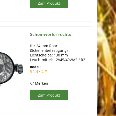
Nennspannung...
Zum Produkt
Scheinwerfer rechts
für 24 mm Rohr
(Schellenbefestigung)
Lichtscheibe: 130 mm
Leuchtmittel: 12V45/40WAS / R2
oder 12V45/40W-Halogen / R2
Inhalt
1
12V4WK / T4W
94,37 € *
Merken
Zum Produkt