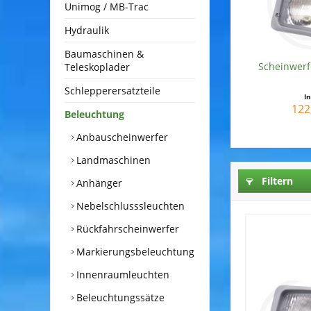
Unimog / MB-Trac
Hydraulik
Baumaschinen &
Scheinwerfe
Teleskoplader
Schlepperersatzteile
I
122
Beleuchtung
Anbauscheinwerfer
Landmaschinen
Filtern
Anhänger
Nebelschlusssleuchten
Rückfahrscheinwerfer
Markierungsbeleuchtung
Innenraumleuchten
Beleuchtungssätze