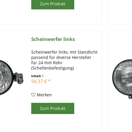
Zum Produkt
Scheinwerfer links
Scheinwerfer links, mit Standlicht
passend für diverse Hersteller
für 24 mm Rohr
(Schellenbefestigung)
Lichtscheibe: 130 mm
Inhalt
1
Leuchtmittel: 12V45/40WAS / R2
94,37 € *
12V4WK / T4W
Merken
Zum Produkt