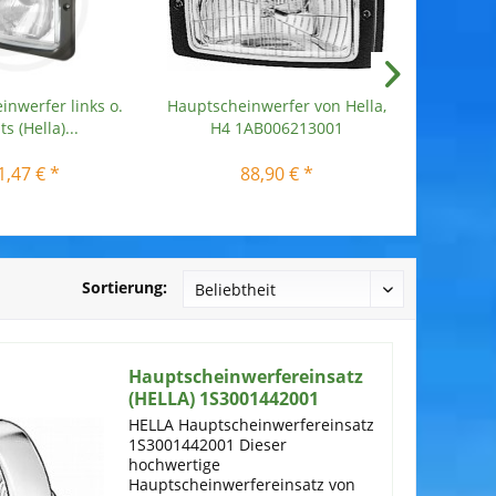
nwerfer links o.
Hauptscheinwerfer von Hella,
Hauptsc
ts (Hella)...
H4 1AB006213001
ode
1,47 € *
88,90 € *
Sortierung:
Hauptscheinwerfereinsatz
(HELLA) 1S3001442001
HELLA Hauptscheinwerfereinsatz
1S3001442001 Dieser
hochwertige
Hauptscheinwerfereinsatz von