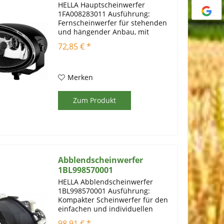
HELLA Hauptscheinwerfer
1FA008283011 Ausführung:
Fernscheinwerfer für stehenden
und hängender Anbau, mit
Glühlampe Leuchtmittel: 1x
72,85 € *
44712V55WH7 Allgemein: EAN-
Nummer: 4082300136074
Verpackungseinheit: 1
Gebrauchsnummern: FF 50, E1
Merken
1210...
Zum Produkt
Abblendscheinwerfer
1BL998570001
HELLA Abblendscheinwerfer
1BL998570001 Ausführung:
Kompakter Scheinwerfer für den
einfachen und individuellen
Einbau in einer Blende. Bei
98,91 € *