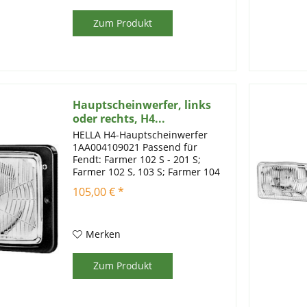
Zum Produkt
Hauptscheinwerfer, links
oder rechts, H4...
HELLA H4-Hauptscheinwerfer
1AA004109021 Passend für
Fendt: Farmer 102 S - 201 S;
Farmer 102 S, 103 S; Farmer 104
S, 105 S; Farmer 200 S, 201 S -
105,00 € *
>12/87; Farmer 200 V - 205 P
01/83->01/88; Farmer 200 V;
Farmer 203 P, P II, V, V II; Farmer...
Merken
Zum Produkt