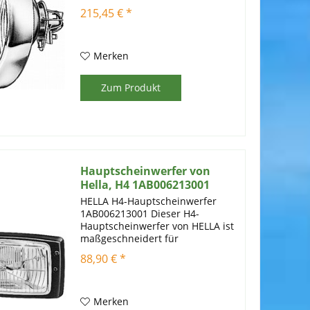
HELLA ist speziell für eine
215,45 € *
Vielzahl von Fendt- und Schlüter-
Traktoren entwickelt worden und
bietet eine zuverlässige
Beleuchtungslösung für...
Merken
Zum Produkt
Hauptscheinwerfer von
Hella, H4 1AB006213001
HELLA H4-Hauptscheinwerfer
1AB006213001 Dieser H4-
Hauptscheinwerfer von HELLA ist
maßgeschneidert für
verschiedene Modelle von Fendt-
88,90 € *
Traktoren sowie für bestimmte
Claas-Modelle. Er bietet eine
zuverlässige Beleuchtungslösung
für...
Merken