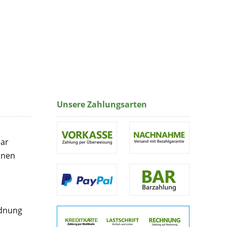
Unsere Zahlungsarten
lar
onen
rdnung