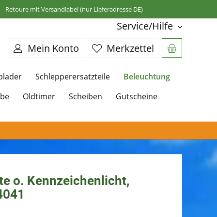
Retoure mit Versandlabel (nur Lieferadresse DE)
Service/Hilfe
Mein Konto
Merkzettel
Beleuchtung
plader
Schlepperersatzteile
ebe
Oldtimer
Scheiben
Gutscheine
e o. Kennzeichenlicht,
4041