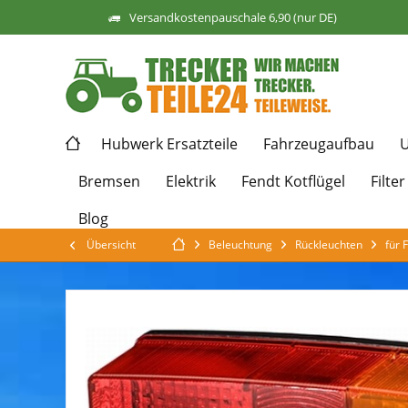
Versandkostenpauschale 6,90 (nur DE)
Hubwerk Ersatzteile
Fahrzeugaufbau
U
Bremsen
Elektrik
Fendt Kotflügel
Filter
Blog
Übersicht
Beleuchtung
Rückleuchten
für 