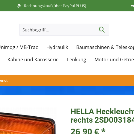
Rechnungskauf (über PayPal PLUS)
nimog / MB-Trac
Hydraulik
Baumaschinen & Telesko
Kabine und Karosserie
Lenkung
Motor und Getri
Fendt
HELLA Heckleucht
rechts 2SD00318
26,90 € *