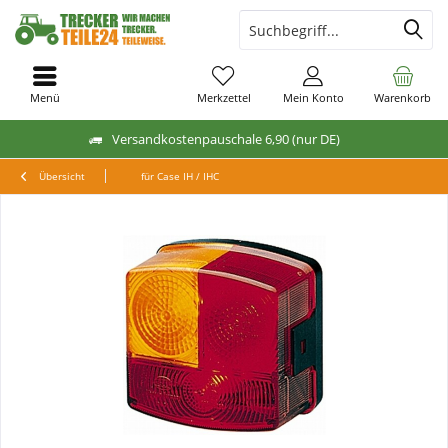
Menü
Merkzettel
Mein Konto
Warenkorb
Versandkostenpauschale 6,90 (nur DE)
Übersicht
für Case IH / IHC