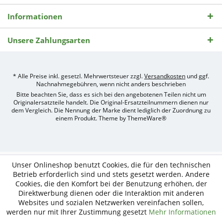
Informationen
Unsere Zahlungsarten
* Alle Preise inkl. gesetzl. Mehrwertsteuer zzgl.
Versandkosten
und ggf.
Nachnahmegebühren, wenn nicht anders beschrieben
Bitte beachten Sie, dass es sich bei den angebotenen Teilen nicht um
Originalersatzteile handelt. Die Original-Ersatzteilnummern dienen nur
dem Vergleich. Die Nennung der Marke dient lediglich der Zuordnung zu
einem Produkt. Theme by
ThemeWare®
Umsetzung
des
Treckerteile24
Online-
Unser Onlineshop benutzt Cookies, die für den technischen
Shops
Betrieb erforderlich sind und stets gesetzt werden. Andere
durch
Cookies, die den Komfort bei der Benutzung erhöhen, der
e-
Direktwerbung dienen oder die Interaktion mit anderen
nitio
mediasign,
Websites und sozialen Netzwerken vereinfachen sollen,
Ihre
werden nur mit Ihrer Zustimmung gesetzt
Mehr Informationen
Shopware