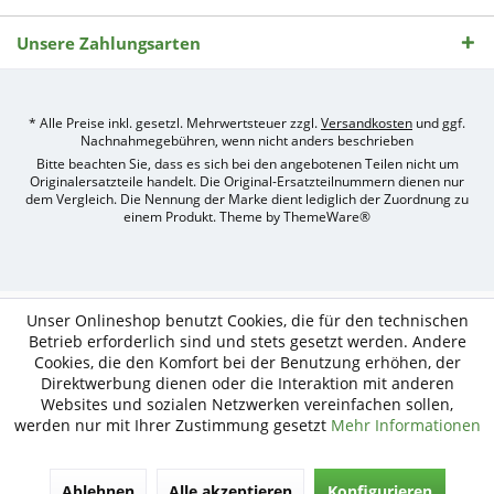
Unsere Zahlungsarten
* Alle Preise inkl. gesetzl. Mehrwertsteuer zzgl.
Versandkosten
und ggf.
Nachnahmegebühren, wenn nicht anders beschrieben
Bitte beachten Sie, dass es sich bei den angebotenen Teilen nicht um
Originalersatzteile handelt. Die Original-Ersatzteilnummern dienen nur
dem Vergleich. Die Nennung der Marke dient lediglich der Zuordnung zu
einem Produkt. Theme by
ThemeWare®
Umsetzung
des
Treckerteile24
Online-
Unser Onlineshop benutzt Cookies, die für den technischen
Shops
Betrieb erforderlich sind und stets gesetzt werden. Andere
durch
Cookies, die den Komfort bei der Benutzung erhöhen, der
e-
Direktwerbung dienen oder die Interaktion mit anderen
nitio
mediasign,
Websites und sozialen Netzwerken vereinfachen sollen,
Ihre
werden nur mit Ihrer Zustimmung gesetzt
Mehr Informationen
Shopware
Partner
Agentur
Ablehnen
Alle akzeptieren
Konfigurieren