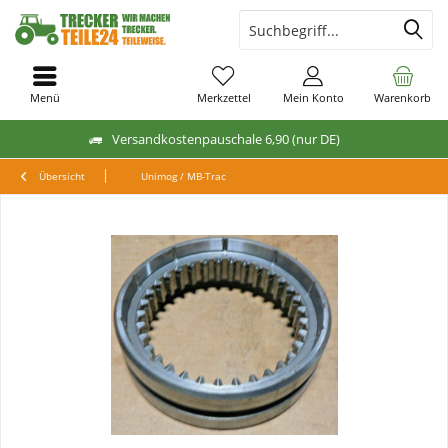
Menü
Merkzettel
Mein Konto
Warenkorb
Versandkostenpauschale 6,90 (nur DE)
Übersicht
Unimog / MB-Trac