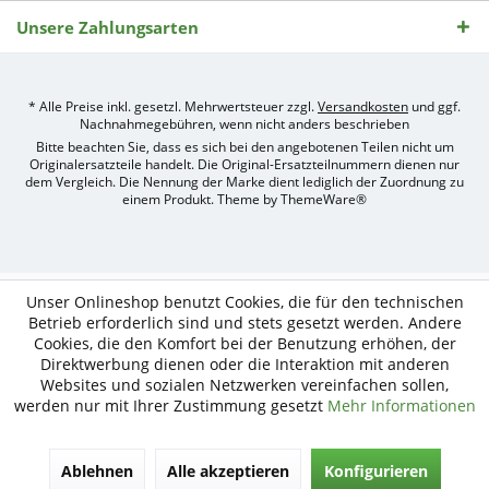
Unsere Zahlungsarten
* Alle Preise inkl. gesetzl. Mehrwertsteuer zzgl.
Versandkosten
und ggf.
Nachnahmegebühren, wenn nicht anders beschrieben
Bitte beachten Sie, dass es sich bei den angebotenen Teilen nicht um
Originalersatzteile handelt. Die Original-Ersatzteilnummern dienen nur
dem Vergleich. Die Nennung der Marke dient lediglich der Zuordnung zu
einem Produkt. Theme by
ThemeWare®
Umsetzung
des
Treckerteile24
Online-
Unser Onlineshop benutzt Cookies, die für den technischen
Shops
Betrieb erforderlich sind und stets gesetzt werden. Andere
durch
Cookies, die den Komfort bei der Benutzung erhöhen, der
e-
Direktwerbung dienen oder die Interaktion mit anderen
nitio
mediasign,
Websites und sozialen Netzwerken vereinfachen sollen,
Ihre
werden nur mit Ihrer Zustimmung gesetzt
Mehr Informationen
Shopware
Partner
Agentur
Ablehnen
Alle akzeptieren
Konfigurieren
in