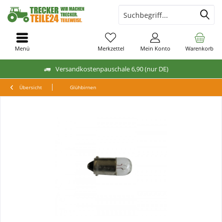
Menü
Merkzettel
Mein Konto
Warenkorb
Versandkostenpauschale 6,90 (nur DE)
Übersicht
Glühbirnen