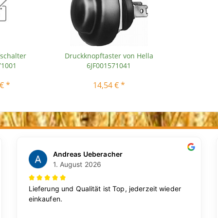
schalter
Druckknopftaster von Hella
71001
6JF001571041
€ *
14,54 € *