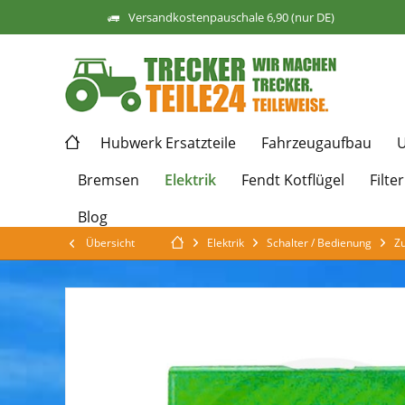
Versandkostenpauschale 6,90 (nur DE)
Hubwerk Ersatzteile
Fahrzeugaufbau
U
Elektrik
Bremsen
Fendt Kotflügel
Filter
Blog
Übersicht
Elektrik
Schalter / Bedienung
Zu