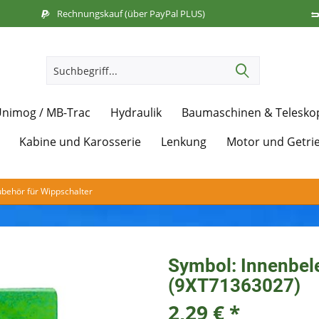
Rechnungskauf (über PayPal PLUS)
nimog / MB-Trac
Hydraulik
Baumaschinen & Telesko
Kabine und Karosserie
Lenkung
Motor und Getri
behör für Wippschalter
Symbol: Innenbele
(9XT71363027)
2,29 € *