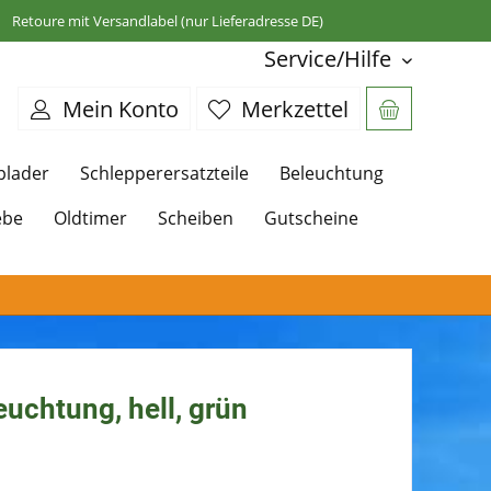
Retoure mit Versandlabel (nur Lieferadresse DE)
Service/Hilfe
Mein Konto
Merkzettel
plader
Schlepperersatzteile
Beleuchtung
ebe
Oldtimer
Scheiben
Gutscheine
uchtung, hell, grün