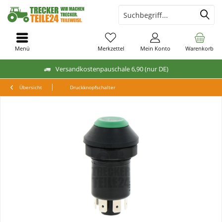
Menü
Merkzettel
Mein Konto
Warenkorb
Versandkostenpauschale 6,90 (nur DE)
Übersicht
Druckknopfschalter