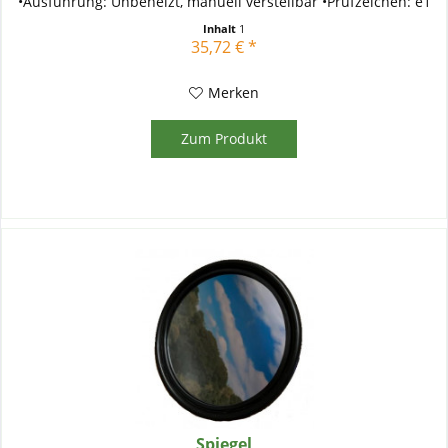
•Ausführung: Unbeheizt, manuell verstellbar •Prüfzeichen: e1
01...
Inhalt
1
35,72 € *
Merken
Zum Produkt
Spiegel