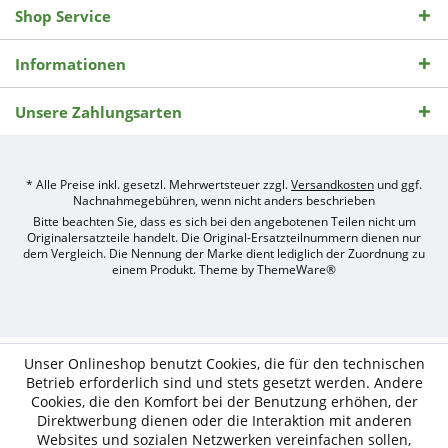
Shop Service
Informationen
Unsere Zahlungsarten
* Alle Preise inkl. gesetzl. Mehrwertsteuer zzgl.
Versandkosten
und ggf.
Nachnahmegebühren, wenn nicht anders beschrieben
Bitte beachten Sie, dass es sich bei den angebotenen Teilen nicht um
Originalersatzteile handelt. Die Original-Ersatzteilnummern dienen nur
dem Vergleich. Die Nennung der Marke dient lediglich der Zuordnung zu
einem Produkt. Theme by
ThemeWare®
Umsetzung
des
Treckerteile24
Online-
Unser Onlineshop benutzt Cookies, die für den technischen
Shops
Betrieb erforderlich sind und stets gesetzt werden. Andere
durch
Cookies, die den Komfort bei der Benutzung erhöhen, der
e-
Direktwerbung dienen oder die Interaktion mit anderen
nitio
mediasign,
Websites und sozialen Netzwerken vereinfachen sollen,