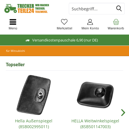
Menü
Merkzettel
Mein Konto
Warenkorb
Versandkostenpauschale 6,90 (nur DE)
für Mitsubishi
Topseller
Hella Außenspiegel
HELLA Weitwinkelspiegel
(8SB002995011)
(8SB501147003)