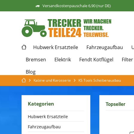
Versandkostenpauschale 6,90 (nur DE)
Hubwerk Ersatzteile
Fahrzeugaufbau
U
Bremsen
Elektrik
Fendt Kotflügel
Filter
Blog
Kabine und Karosserie
KS Tools Scheibenausbau
Kategorien
Topseller
Hubwerk Ersatzteile
Fahrzeugaufbau