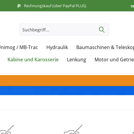
Rechnungskauf (über PayPal PLUS)
nimog / MB-Trac
Hydraulik
Baumaschinen & Telesko
Kabine und Karosserie
Lenkung
Motor und Getri