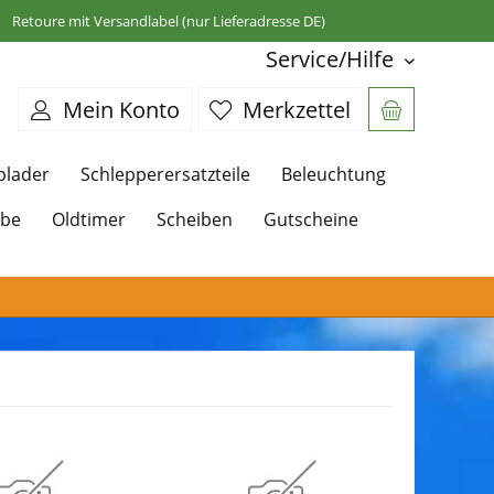
Retoure mit Versandlabel (nur Lieferadresse DE)
Service/Hilfe
Mein Konto
Merkzettel
plader
Schlepperersatzteile
Beleuchtung
ebe
Oldtimer
Scheiben
Gutscheine