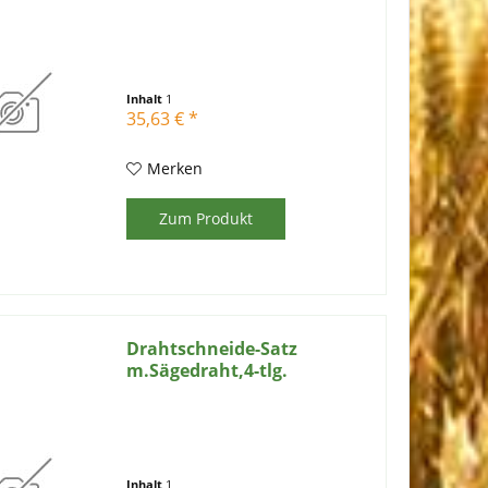
5m
Inhalt
1
35,63 € *
Merken
Zum Produkt
Drahtschneide-Satz
m.Sägedraht,4-tlg.
Inhalt
1