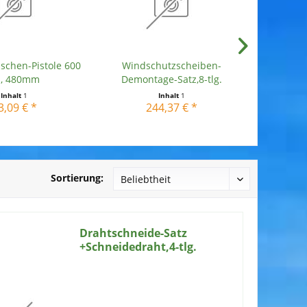
schen-Pistole 600
Windschutzscheiben-
Schneided
l, 480mm
Demontage-Satz,8-tlg.
Inhalt
1
Inhalt
1
3,09 € *
244,37 € *
Sortierung:
Drahtschneide-Satz
+Schneidedraht,4-tlg.