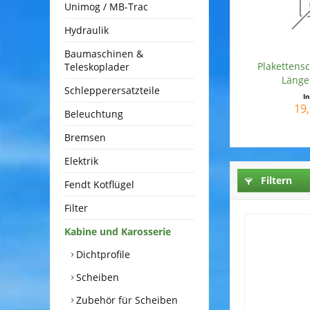
Unimog / MB-Trac
Hydraulik
Baumaschinen &
Plakettens
Teleskoplader
Länge
Schlepperersatzteile
I
19,
Beleuchtung
Bremsen
Elektrik
Filtern
Fendt Kotflügel
Filter
Kabine und Karosserie
Dichtprofile
Scheiben
Zubehör für Scheiben