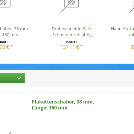
chaber, 38 mm,
Drahtschneide-Satz
Hand-Kartu
: 160 mm
+Schneidedraht,4-tlg.
m
nhalt
1
Inhalt
1
00 € *
137,11 € *
8
Plakettenschaber, 38 mm,
Länge: 160 mm