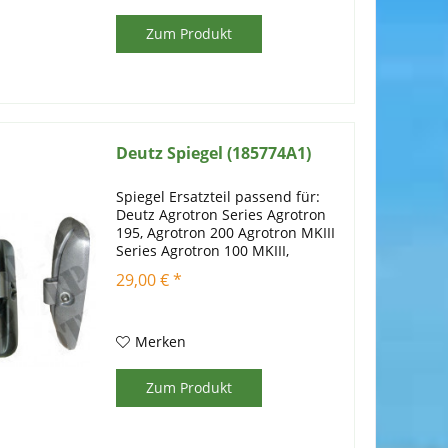
Zum Produkt
Deutz Spiegel (185774A1)
Spiegel Ersatzteil passend für:
Deutz Agrotron Series Agrotron
195, Agrotron 200 Agrotron MKIII
Series Agrotron 100 MKIII,
Agrotron 105 MKIII, Agrotron 106
29,00 € *
MKIII, Agrotron 110 MKIII,
Agrotron 115 MKIII, Agrotron 120
MKIII, Agrotron 135...
Merken
Zum Produkt