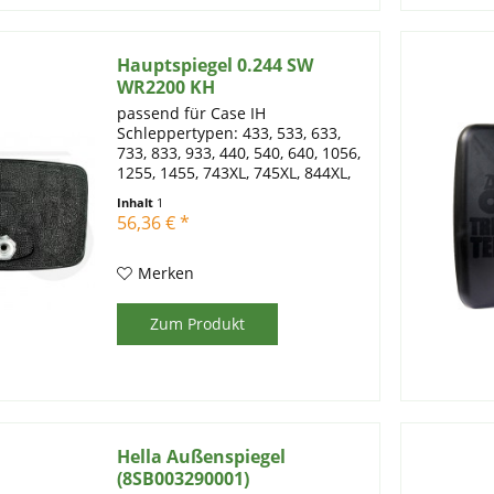
Hauptspiegel 0.244 SW
WR2200 KH
passend für Case IH
Schleppertypen: 433, 533, 633,
733, 833, 933, 440, 540, 640, 1056,
1255, 1455, 743XL, 745XL, 844XL,
856XL, 956, 956XL, 1056XL, 1255XL,
Inhalt
1
1455XL unbeheizt, schwarz
56,36 € *
Abmessungen 300 x 176 mm
Merken
Zum Produkt
Hella Außenspiegel
(8SB003290001)