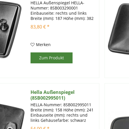
HELLA Außenspiegel HELLA-
Nummer: 8SB003290001
Einbauseite: rechts und links
Breite (mm): 187 Höhe (mm): 382
Montageart: geklemmt für
83,80 € *
Spiegelstange- Ø (mm): 14; 16; 18
Gehäusefarbe: schwarz
Gehäusetyp: Kunststoffgehäuse
Prüfzeichen: e1...
Merken
Zum Produkt
Hella Außenspiegel
(8SB002995011)
HELLA-Nummer: 8SB002995011
Breite (mm): 158 Höhe (mm): 241
Einbauseite (mm): rechts und
links Gehäusefarbe: schwarz
Gehäusetyp: Kunststoffgehäuse
54,00 € *