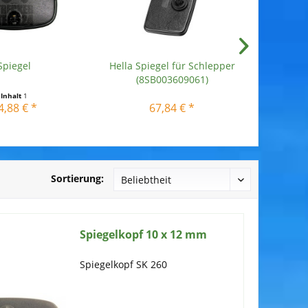
Spiegel
Hella Spiegel für Schlepper
(8SB003609061)
Inhalt
1
4,88 € *
67,84 € *
Sortierung:
Spiegelkopf 10 x 12 mm
Spiegelkopf SK 260