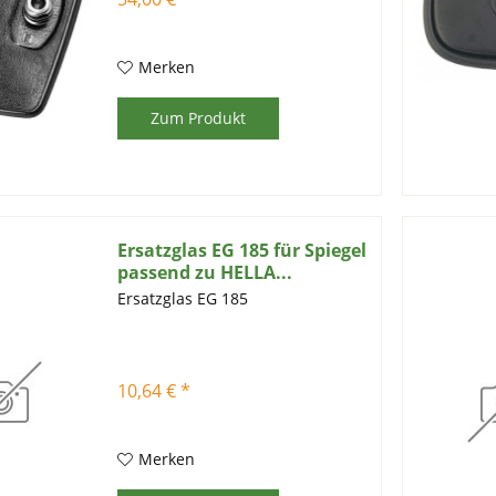
Prüfzeichen: e1 14012
Wölbungsradius (mm): 2200
Vergleichsnummer: CASE IH: 3
399576 R91...
Merken
Zum Produkt
Ersatzglas EG 185 für Spiegel
passend zu HELLA...
Ersatzglas EG 185
10,64 € *
Merken