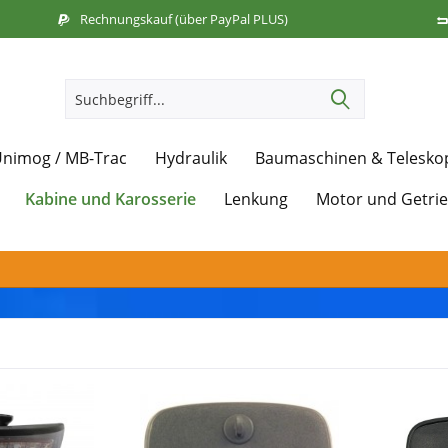
Rechnungskauf (über PayPal PLUS)
nimog / MB-Trac
Hydraulik
Baumaschinen & Telesko
Kabine und Karosserie
Lenkung
Motor und Getri