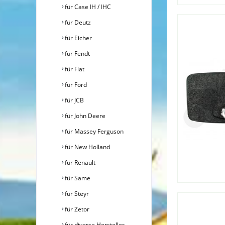
für Case IH / IHC
für Deutz
für Eicher
für Fendt
für Fiat
für Ford
für JCB
für John Deere
für Massey Ferguson
für New Holland
für Renault
für Same
für Steyr
für Zetor
für diverse Hersteller