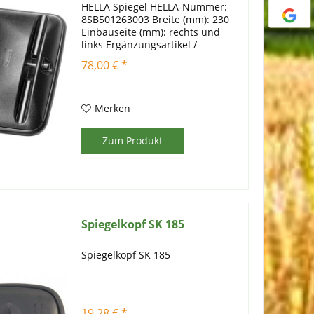
HELLA Spiegel HELLA-Nummer:
8SB501263003 Breite (mm): 230
Einbauseite (mm): rechts und
links Ergänzungsartikel /
Ergänzende Info: mit
78,00 € *
Klemmhalter für Spiegelstange-
Ø (mm): 18; 22 Gehäusefarbe:
schwarz Gehäusetyp:
Kunststoffgehäuse...
Merken
Zum Produkt
Spiegelkopf SK 185
Spiegelkopf SK 185
19,28 € *