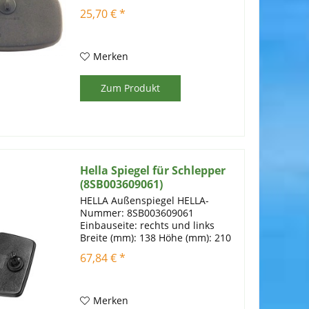
25,70 € *
Merken
Zum Produkt
Hella Spiegel für Schlepper
(8SB003609061)
HELLA Außenspiegel HELLA-
Nummer: 8SB003609061
Einbauseite: rechts und links
Breite (mm): 138 Höhe (mm): 210
Montageart: geklemmt für
67,84 € *
Spiegelstange-Ø (mm): 10
Gehäusefarbe: schwarz
Gehäusetyp: Kunsstoff
Prüfzeichen: E1 17098...
Merken