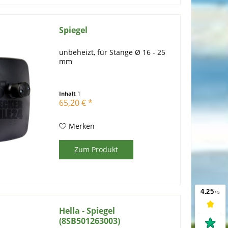
Spiegel
unbeheizt, für Stange Ø 16 - 25
mm
Inhalt
1
65,20 € *
Merken
Zum Produkt
Hella - Spiegel
(8SB501263003)