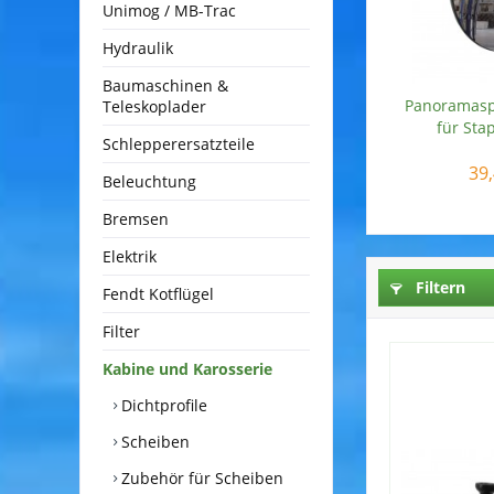
Unimog / MB-Trac
Hydraulik
Baumaschinen &
Panoramasp
Teleskoplader
für Stap
Schlepperersatzteile
39,
Beleuchtung
Bremsen
Elektrik
Filtern
Fendt Kotflügel
Filter
Kabine und Karosserie
Dichtprofile
Scheiben
Zubehör für Scheiben