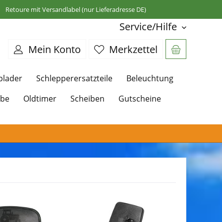
Retoure mit Versandlabel (nur Lieferadresse DE)
Service/Hilfe
Mein Konto
Merkzettel
plader
Schlepperersatzteile
Beleuchtung
ebe
Oldtimer
Scheiben
Gutscheine