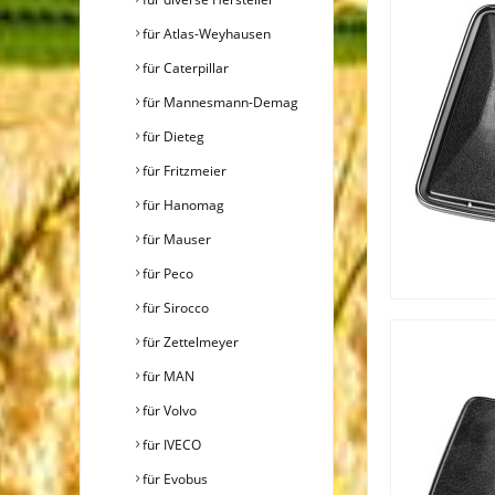
für Atlas-Weyhausen
für Caterpillar
für Mannesmann-Demag
für Dieteg
für Fritzmeier
für Hanomag
für Mauser
für Peco
für Sirocco
für Zettelmeyer
für MAN
für Volvo
für IVECO
für Evobus