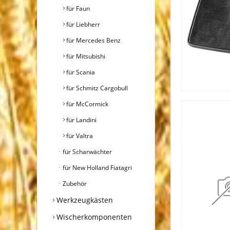
für Faun
für Liebherr
für Mercedes Benz
für Mitsubishi
für Scania
für Schmitz Cargobull
für McCormick
für Landini
für Valtra
für Scharwächter
für New Holland Fiatagri
Zubehör
Werkzeugkästen
Wischerkomponenten