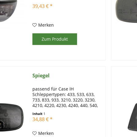
39,43 € *
Merken
Zum Produkt
Spiegel
passend für Case IH
Schleppertypen: 433, 533, 633,
733, 833, 933, 3210, 3220, 3230,
4210, 4220, 4230, 4240, 440, 540,
640, 740, 743, 644, 744, 745 S, 840,
Inhalt
1
844, 844 S, 940 Combi Cab, 946,
34,88 € *
1046, 1246 passend für Fendt
Schleppertypen: 200S,...
Merken