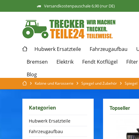
Versandkostenpauschale 6,90 (nur DE)
Hubwerk Ersatzteile
Fahrzeugaufbau
U
Bremsen
Elektrik
Fendt Kotflügel
Filter
Blog
Kabine und Karosserie
Spiegel und Zubehör
Spiegel
Kategorien
Topseller
Hubwerk Ersatzteile
Fahrzeugaufbau