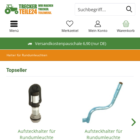
Menü
Merkzettel
Mein Konto
Warenkorb
Versandkostenpauschale 6,90 (nur DE)
Halter für Rundumleuchten
Topseller
Aufsteckhalter für
Aufsteckhalter für
Rundumleuchte
Rundumleuchte