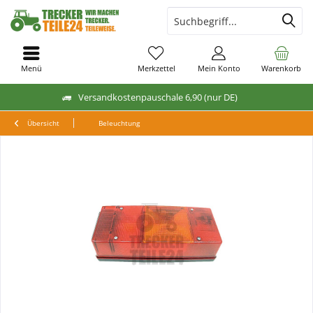
Menü
Merkzettel
Mein Konto
Warenkorb
Versandkostenpauschale 6,90 (nur DE)
Übersicht
Beleuchtung