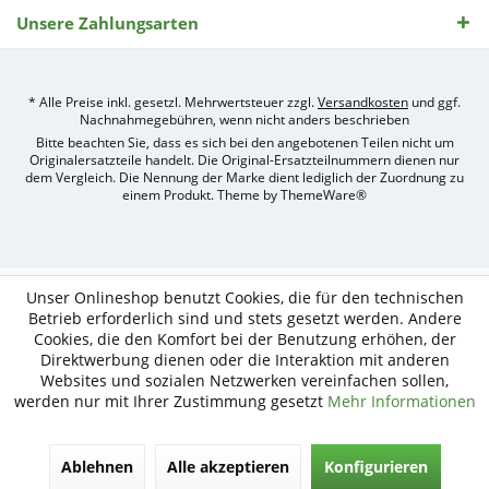
Unsere Zahlungsarten
* Alle Preise inkl. gesetzl. Mehrwertsteuer zzgl.
Versandkosten
und ggf.
Nachnahmegebühren, wenn nicht anders beschrieben
Bitte beachten Sie, dass es sich bei den angebotenen Teilen nicht um
Originalersatzteile handelt. Die Original-Ersatzteilnummern dienen nur
dem Vergleich. Die Nennung der Marke dient lediglich der Zuordnung zu
einem Produkt. Theme by
ThemeWare®
Umsetzung
des
Treckerteile24
Online-
Unser Onlineshop benutzt Cookies, die für den technischen
Shops
Betrieb erforderlich sind und stets gesetzt werden. Andere
durch
Cookies, die den Komfort bei der Benutzung erhöhen, der
e-
Direktwerbung dienen oder die Interaktion mit anderen
nitio
mediasign,
Websites und sozialen Netzwerken vereinfachen sollen,
Ihre
werden nur mit Ihrer Zustimmung gesetzt
Mehr Informationen
Shopware
Partner
Agentur
Ablehnen
Alle akzeptieren
Konfigurieren
in
Köln