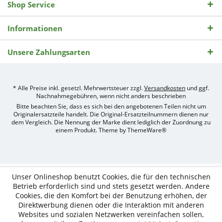
Shop Service
Informationen
Unsere Zahlungsarten
* Alle Preise inkl. gesetzl. Mehrwertsteuer zzgl.
Versandkosten
und ggf.
Nachnahmegebühren, wenn nicht anders beschrieben
Bitte beachten Sie, dass es sich bei den angebotenen Teilen nicht um
Originalersatzteile handelt. Die Original-Ersatzteilnummern dienen nur
dem Vergleich. Die Nennung der Marke dient lediglich der Zuordnung zu
einem Produkt. Theme by
ThemeWare®
Umsetzung
des
Treckerteile24
Online-
Unser Onlineshop benutzt Cookies, die für den technischen
Shops
Betrieb erforderlich sind und stets gesetzt werden. Andere
durch
Cookies, die den Komfort bei der Benutzung erhöhen, der
e-
Direktwerbung dienen oder die Interaktion mit anderen
nitio
mediasign,
Websites und sozialen Netzwerken vereinfachen sollen,
Ihre