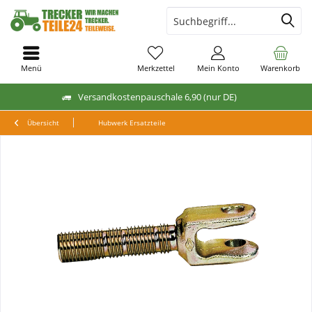
Menü
Merkzettel
Mein Konto
Warenkorb
Versandkostenpauschale 6,90 (nur DE)
Übersicht
Hubwerk Ersatzteile