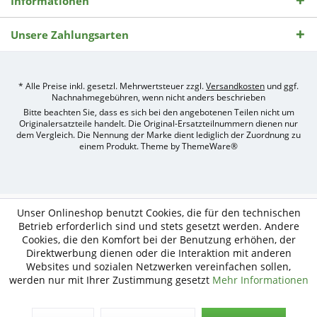
Informationen
Unsere Zahlungsarten
* Alle Preise inkl. gesetzl. Mehrwertsteuer zzgl.
Versandkosten
und ggf.
Nachnahmegebühren, wenn nicht anders beschrieben
Bitte beachten Sie, dass es sich bei den angebotenen Teilen nicht um
Originalersatzteile handelt. Die Original-Ersatzteilnummern dienen nur
dem Vergleich. Die Nennung der Marke dient lediglich der Zuordnung zu
einem Produkt. Theme by
ThemeWare®
Umsetzung
des
Treckerteile24
Online-
Unser Onlineshop benutzt Cookies, die für den technischen
Shops
Betrieb erforderlich sind und stets gesetzt werden. Andere
durch
Cookies, die den Komfort bei der Benutzung erhöhen, der
e-
Direktwerbung dienen oder die Interaktion mit anderen
nitio
mediasign,
Websites und sozialen Netzwerken vereinfachen sollen,
Ihre
werden nur mit Ihrer Zustimmung gesetzt
Mehr Informationen
Shopware
Partner
Agentur