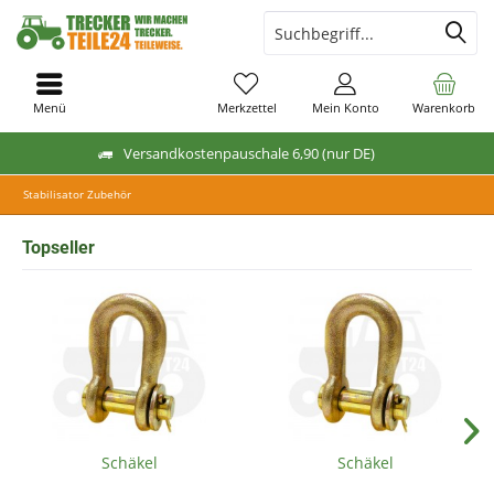
Menü
Merkzettel
Mein Konto
Warenkorb
Versandkostenpauschale 6,90 (nur DE)
Stabilisator Zubehör
Topseller
Schäkel
Schäkel