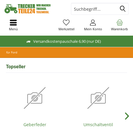
Menü
Merkzettel
Mein Konto
Warenkorb
Versandkostenpauschale 6,90 (nur DE)
für Ford
Topseller
Geberfeder
Umschaltventil