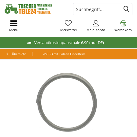
Menü
Merkzettel
Mein Konto
Warenkorb
Versandkostenpauschale 6,90 (nur DE)
Übersicht
ASST-B mit Bolzen Einzelteile