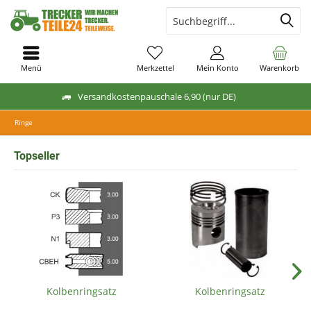
Menü
Merkzettel
Mein Konto
Warenkorb
Versandkostenpauschale 6,90 (nur DE)
Ringe
Topseller
Kolbenringsatz
Kolbenringsatz