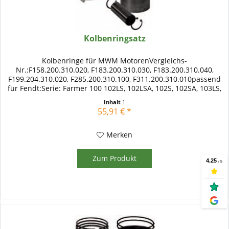
Kolbenringsatz
Kolbenringe für MWM MotorenVergleichs-
Nr.:F158.200.310.020, F183.200.310.030, F183.200.310.040,
F199.204.310.020, F285.200.310.100, F311.200.310.010passend
für Fendt:Serie: Farmer 100 102LS, 102LSA, 102S, 102SA, 103LS,
103LSA, 103S,...
Inhalt
1
55,91 € *
Merken
Zum Produkt