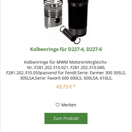
Kolbenringe für D227-4, D227-6
Kolbenringe für MWM MotorenVergleichs-
Nr.:F281.202.310.021, F281.202.310.040,
F281.202.310.050passend für Fendt:Serie: Farmer 300 305LS,
305LSA,Serie: Favorit 600 600LS, 600LSA, 610LS,
610LSAMotortyp:D227-4 - MWMD227-6 - MWM
43,73 € *
Merken
Zum Produkt