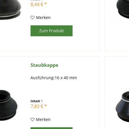
Schmutz und anderen Partikeln
8,44 € *
verhindert. Sie ist aus
widerstandsfähigem Material...
Merken
Zum Produkt
Staubkappe
Ausführung:16 x 40 mm
Inhalt
1
7,83 € *
Merken