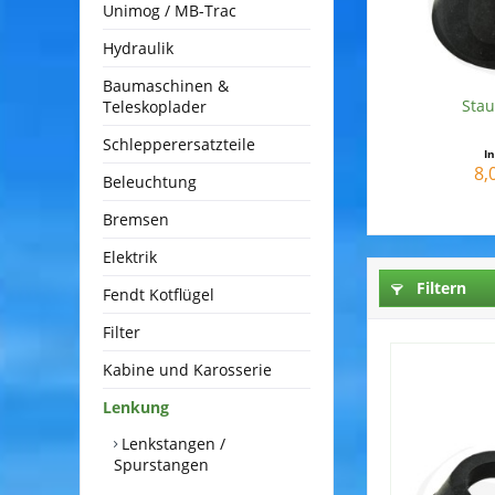
Unimog / MB-Trac
Hydraulik
Baumaschinen &
Sta
Teleskoplader
Schlepperersatzteile
I
8,
Beleuchtung
Bremsen
Elektrik
Filtern
Fendt Kotflügel
Filter
Kabine und Karosserie
Lenkung
Lenkstangen /
Spurstangen