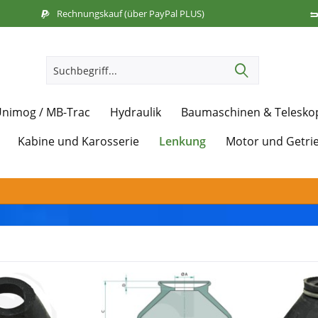
Rechnungskauf (über PayPal PLUS)
nimog / MB-Trac
Hydraulik
Baumaschinen & Telesko
Lenkung
Kabine und Karosserie
Motor und Getri