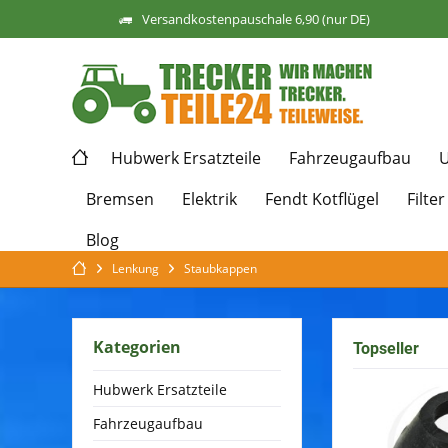
Versandkostenpauschale 6,90 (nur DE)
Hubwerk Ersatzteile
Fahrzeugaufbau
U
Bremsen
Elektrik
Fendt Kotflügel
Filter
Blog
Lenkung
Staubkappen
Kategorien
Topseller
Hubwerk Ersatzteile
Fahrzeugaufbau