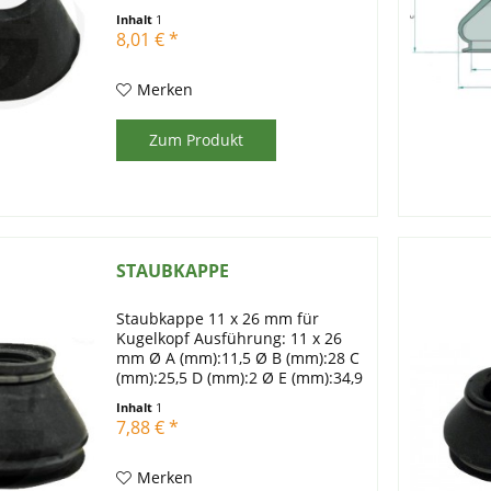
Inhalt
1
8,01 € *
Merken
Zum Produkt
STAUBKAPPE
Staubkappe 11 x 26 mm für
Kugelkopf Ausführung: 11 x 26
mm Ø A (mm):11,5 Ø B (mm):28 C
(mm):25,5 D (mm):2 Ø E (mm):34,9
Gewicht:6 g
Inhalt
1
7,88 € *
Merken