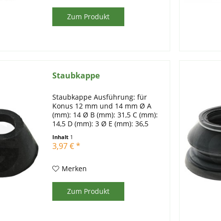
Zum Produkt
Staubkappe
Staubkappe Ausführung: für
Konus 12 mm und 14 mm Ø A
(mm): 14 Ø B (mm): 31,5 C (mm):
14,5 D (mm): 3 Ø E (mm): 36,5
Abmessungen (mm): für Konus-Ø
Inhalt
1
12 und 14 Beschreibung: für
3,97 € *
Konus-Ø 12 mm und 14 mm
Gewicht: 6 g
Merken
Zum Produkt