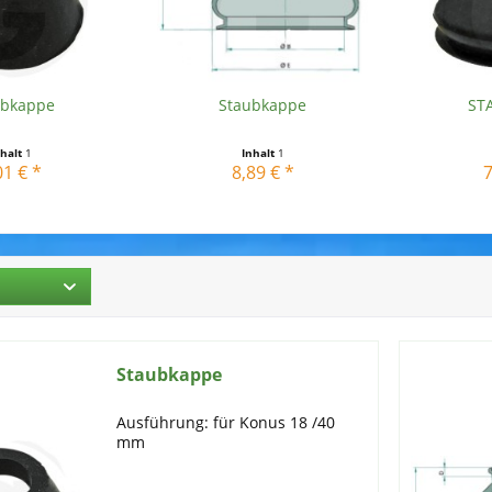
ubkappe
Staubkappe
ST
nhalt
1
Inhalt
1
01 € *
8,89 € *
7
Staubkappe
Ausführung: für Konus 18 /40
mm