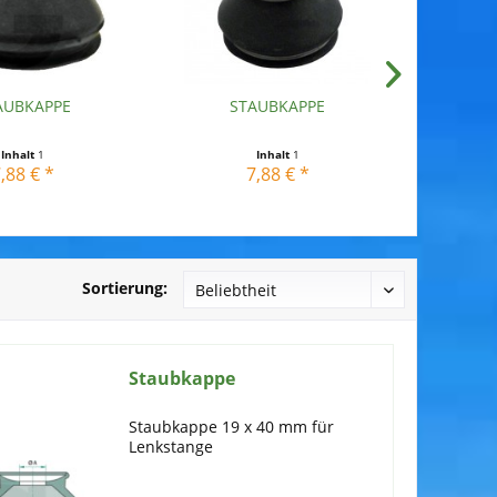
AUBKAPPE
STAUBKAPPE
S
Inhalt
1
Inhalt
1
,88 € *
7,88 € *
Sortierung:
Staubkappe
Staubkappe 19 x 40 mm für
Lenkstange