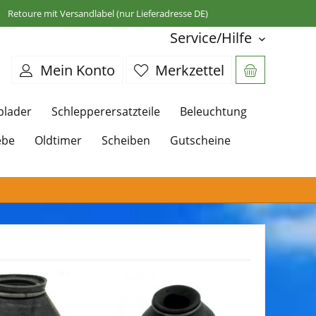
Retoure mit Versandlabel (nur Lieferadresse DE)
Service/Hilfe
Mein Konto
Merkzettel
plader
Schlepperersatzteile
Beleuchtung
ebe
Oldtimer
Scheiben
Gutscheine