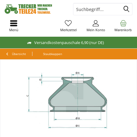
Menü
Merkzettel
Mein Konto
Warenkorb
Versandkostenpauschale 6,90 (nur DE)
Übersicht
Staubkappen