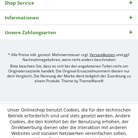
Shop Service
Informationen
Unsere Zahlungsarten
* Alle Preise inkl. gesetzl. Mehrwertsteuer zzgl.
Versandkosten
und ggf.
Nachnahmegebühren, wenn nicht anders beschrieben
Bitte beachten Sie, dass es sich bei den angebotenen Teilen nicht um
Originalersatzteile handelt. Die Original-Ersatzteilnummern dienen nur
dem Vergleich. Die Nennung der Marke dient lediglich der Zuordnung zu
einem Produkt. Theme by
ThemeWare®
Umsetzung
des
Treckerteile24
Online-
Unser Onlineshop benutzt Cookies, die für den technischen
Shops
Betrieb erforderlich sind und stets gesetzt werden. Andere
durch
Cookies, die den Komfort bei der Benutzung erhöhen, der
e-
Direktwerbung dienen oder die Interaktion mit anderen
nitio
mediasign,
Websites und sozialen Netzwerken vereinfachen sollen,
Ihre