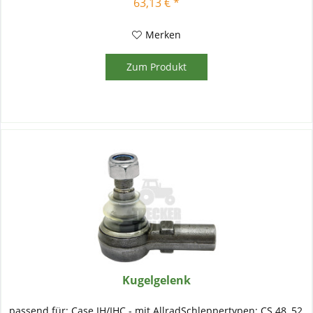
63,13 € *
Merken
Zum Produkt
Kugelgelenk
passend für: Case IH/IHC - mit AllradSchleppertypen: CS 48, 52,