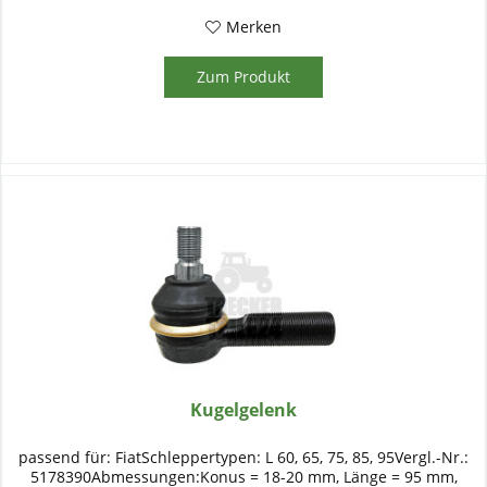
Merken
Zum Produkt
Kugelgelenk
passend für: FiatSchleppertypen: L 60, 65, 75, 85, 95Vergl.-Nr.:
5178390Abmessungen:Konus = 18-20 mm, Länge = 95 mm,