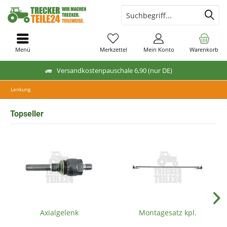
Menü
Merkzettel
Mein Konto
Warenkorb
Versandkostenpauschale 6,90 (nur DE)
Lenkung
Topseller
Axialgelenk
Montagesatz kpl.