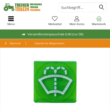
Menü
Merkzettel
Mein Konto
Warenkorb
Versandkostenpauschale 6,90 (nur DE)
Übersicht
Zubehör für Wippschalter