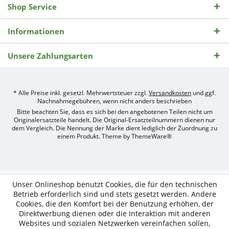
Shop Service
Informationen
Unsere Zahlungsarten
* Alle Preise inkl. gesetzl. Mehrwertsteuer zzgl.
Versandkosten
und ggf.
Nachnahmegebühren, wenn nicht anders beschrieben
Bitte beachten Sie, dass es sich bei den angebotenen Teilen nicht um
Originalersatzteile handelt. Die Original-Ersatzteilnummern dienen nur
dem Vergleich. Die Nennung der Marke dient lediglich der Zuordnung zu
einem Produkt. Theme by
ThemeWare®
Umsetzung
des
Treckerteile24
Online-
Unser Onlineshop benutzt Cookies, die für den technischen
Shops
Betrieb erforderlich sind und stets gesetzt werden. Andere
durch
Cookies, die den Komfort bei der Benutzung erhöhen, der
e-
Direktwerbung dienen oder die Interaktion mit anderen
nitio
mediasign,
Websites und sozialen Netzwerken vereinfachen sollen,