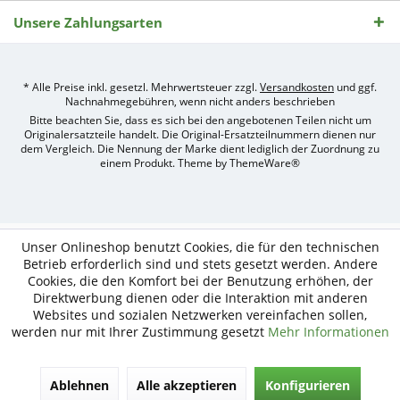
Unsere Zahlungsarten
* Alle Preise inkl. gesetzl. Mehrwertsteuer zzgl.
Versandkosten
und ggf.
Nachnahmegebühren, wenn nicht anders beschrieben
Bitte beachten Sie, dass es sich bei den angebotenen Teilen nicht um
Originalersatzteile handelt. Die Original-Ersatzteilnummern dienen nur
dem Vergleich. Die Nennung der Marke dient lediglich der Zuordnung zu
einem Produkt. Theme by
ThemeWare®
Umsetzung
des
Treckerteile24
Online-
Unser Onlineshop benutzt Cookies, die für den technischen
Shops
Betrieb erforderlich sind und stets gesetzt werden. Andere
durch
Cookies, die den Komfort bei der Benutzung erhöhen, der
e-
Direktwerbung dienen oder die Interaktion mit anderen
nitio
mediasign,
Websites und sozialen Netzwerken vereinfachen sollen,
Ihre
werden nur mit Ihrer Zustimmung gesetzt
Mehr Informationen
Shopware
Partner
Agentur
Ablehnen
Alle akzeptieren
Konfigurieren
in