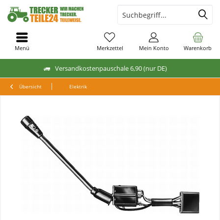
Menü
Merkzettel
Mein Konto
Warenkorb
Versandkostenpauschale 6,90 (nur DE)
Übersicht
Elektrik