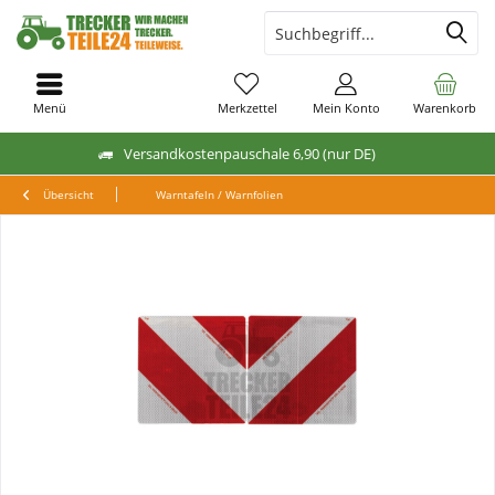
Menü
Merkzettel
Mein Konto
Warenkorb
Versandkostenpauschale 6,90 (nur DE)
Übersicht
Warntafeln / Warnfolien