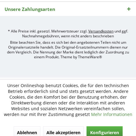
Unsere Zahlungsarten
* Alle Preise inkl. gesetzl. Mehrwertsteuer zzgl.
Versandkosten
und ggf.
Nachnahmegebühren, wenn nicht anders beschrieben
Bitte beachten Sie, dass es sich bei den angebotenen Teilen nicht um
Originalersatzteile handelt. Die Original-Ersatzteilnummern dienen nur
dem Vergleich. Die Nennung der Marke dient lediglich der Zuordnung zu
einem Produkt. Theme by
ThemeWare®
Umsetzung
des
Treckerteile24
Online-
Unser Onlineshop benutzt Cookies, die für den technischen
Shops
Betrieb erforderlich sind und stets gesetzt werden. Andere
durch
Cookies, die den Komfort bei der Benutzung erhöhen, der
e-
Direktwerbung dienen oder die Interaktion mit anderen
nitio
mediasign,
Websites und sozialen Netzwerken vereinfachen sollen,
Ihre
werden nur mit Ihrer Zustimmung gesetzt
Mehr Informationen
Shopware
Partner
Agentur
Ablehnen
Alle akzeptieren
Konfigurieren
in