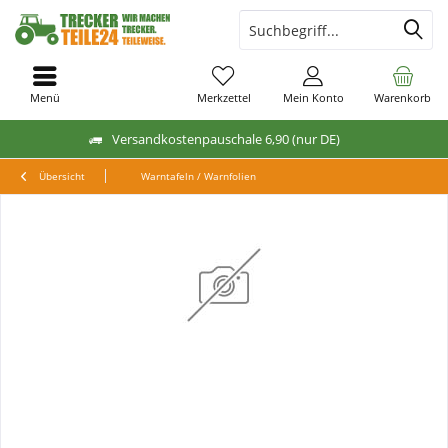
Menü
Merkzettel
Mein Konto
Warenkorb
Versandkostenpauschale 6,90 (nur DE)
Übersicht
Warntafeln / Warnfolien